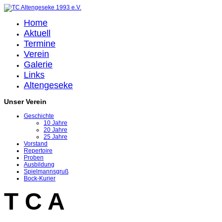
Home
Aktuell
Termine
Verein
Galerie
Links
Altengeseke
Unser Verein
Geschichte
10 Jahre
20 Jahre
25 Jahre
Vorstand
Repertoire
Proben
Ausbildung
Spielmannsgruß
Bock-Kurier
T C A