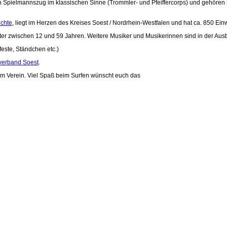
n Spielmannszug im klassischen Sinne (Trommler- und Pfeiffercorps) und gehören si
chte
, liegt im Herzen des Kreises Soest / Nordrhein-Westfalen und hat ca. 850 Ein
lter zwischen 12 und 59 Jahren. Weitere Musiker und Musikerinnen sind in der Ausb
feste, Ständchen etc.)
verband Soest
.
erem Verein. Viel Spaß beim Surfen wünscht euch das