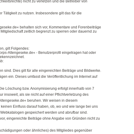
chkeitsrechte) nicht zu verletzen und die Betreiber von
ätigkeit zu nutzen. Insbesondere gilt das für die
engeseke.de« behalten sich vor, Kommentare und Forenbeiträge
 Mitgliedschaft zeitlich begrenzt zu sperren oder dauernd zu
n, gilt Folgendes:
orps-Altengeseke.de« - Benutzerprofil eingetragen hat oder
 gekennzeichnet.
ab:
n sind. Dies gilt für alle eingereichten Beiträge und Bildwerke.
n ein. Dieses umfasst die Veröffentlichung im Internet auf
 Die Löschung bzw. Anonymisierung erfolgt innerhalb von 7
insoweit, als sie nicht auf einer Pflichtverletzung des
s-Altengeseke.de« beruhen. Wir weisen in diesem
einen Einfluss darauf haben, ob, wo und wie lange bei uns
Webkatalogen gespeichert werden und abrufbar sind.
h vor, eingereichte Beiträge ohne Angabe von Gründen nicht zu
tschädigungen oder ähnliches) des Mitgliedes gegenüber