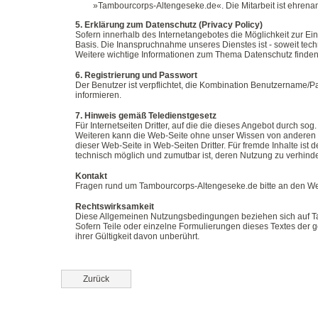
»Tambourcorps-Altengeseke.de«. Die Mitarbeit ist ehrenamt
5. Erklärung zum Datenschutz (Privacy Policy)
Sofern innerhalb des Internetangebotes die Möglichkeit zur Eing
Basis. Die Inanspruchnahme unseres Dienstes ist - soweit te
Weitere wichtige Informationen zum Thema Datenschutz finden
6. Registrierung und Passwort
Der Benutzer ist verpflichtet, die Kombination Benutzername/P
informieren.
7. Hinweis gemäß Teledienstgesetz
Für Internetseiten Dritter, auf die die dieses Angebot durch sog.
Weiteren kann die Web-Seite ohne unser Wissen von anderen Se
dieser Web-Seite in Web-Seiten Dritter. Für fremde Inhalte ist 
technisch möglich und zumutbar ist, deren Nutzung zu verhinder
Kontakt
Fragen rund um Tambourcorps-Altengeseke.de bitte an den
We
Rechtswirksamkeit
Diese Allgemeinen Nutzungsbedingungen beziehen sich auf T
Sofern Teile oder einzelne Formulierungen dieses Textes der ge
ihrer Gültigkeit davon unberührt.
Zurück