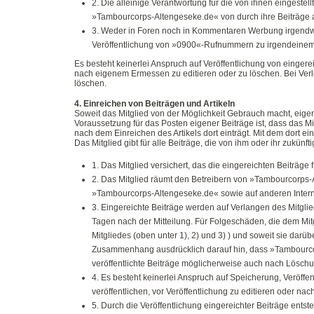
2. Die alleinige Verantwortung für die von ihnen eingestel
»Tambourcorps-Altengeseke.de« von durch ihre Beiträge au
3. Weder in Foren noch in Kommentaren Werbung irgendwelc
Veröffentlichung von »0900«-Rufnummern zu irgendeine
Es besteht keinerlei Anspruch auf Veröffentlichung von eing
nach eigenem Ermessen zu editieren oder zu löschen. Bei Verletz
löschen.
4. Einreichen von Beiträgen und Artikeln
Soweit das Mitglied von der Möglichkeit Gebrauch macht, eigen
Voraussetzung für das Posten eigener Beiträge ist, dass das 
nach dem Einreichen des Artikels dort einträgt. Mit dem dort e
Das Mitglied gibt für alle Beiträge, die von ihm oder ihr zukü
1. Das Mitglied versichert, das die eingereichten Beiträge 
2. Das Mitglied räumt den Betreibern von »Tambourcorps-A
»Tambourcorps-Altengeseke.de« sowie auf anderen Interne
3. Eingereichte Beiträge werden auf Verlangen des Mitgli
Tagen nach der Mitteilung. Für Folgeschäden, die dem Mitgl
Mitgliedes (oben unter 1), 2) und 3) ) und soweit sie da
Zusammenhang ausdrücklich darauf hin, dass »Tambourcor
veröffentlichte Beiträge möglicherweise auch nach Lös
4. Es besteht keinerlei Anspruch auf Speicherung, Veröffe
veröffentlichen, vor Veröffentlichung zu editieren oder n
5. Durch die Veröffentlichung eingereichter Beiträge en