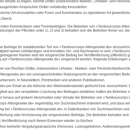
lten Inhalte zu tragen, Rechte Dritter (insbesondere Marken-, Urheber- und Persönli
sgelösten Ansprüchen Dritter vollständig freizustellen.
her Art einzustellen oder Foren und Kommentare zu irgendeiner Art gewerblicher T
m Zweck.
ereichten Kommentaren oder Forenbeiträgen. Die Betreiber von »Tambourcorps-Alt
ungen der Pflichten unter 1), 2) und 3) behalten sich die Betreiber ferner vor, die
e Beiträge für redaktionellen Teil von »Tambourcorps-Altengeseke.de« einzureiche
Mitglied seinen vollständigen und korrekten Vor- und Nachnamen in sein »Tambourc
ingetragenen Namen wird der eingereichte Beitrag bei Veröffentlichung (öffentlich)
nftig auf »Tambourcorps-Altengeseke.de« eingereicht werden, folgende Erklärungen 
frei von Rechten Dritter, insbesondere Urheber-, Marken- oder Persönlichkeitsrechte
ltengeseke.de« ein uneingeschränktes Nutzungsrecht an den eingereichten Beiträge
tservern, in Newslettern, Printmedien und anderen Publikationen.
edes per Email an die Adresse des
Webmasters
wieder gelöscht bzw. anonymisiert.
ied aus der verspäteten Löschung des Beitrages entstehen haften die Betreiber nur 
rüber hinaus auf grobem Verschulden oder Vorsatz der Betreiber von »Tambourcorp
ps-Altengeseke.de« regelmäßig von Suchmaschinen indexiert wird, und dass wir k
chung bei »Tambourcorps-Altengeseke.de« in Datenbanken von Suchmaschinen und 
ntlichung oder Archivierung der eingereichten Beiträge. Die Betreiber behalten sic
ach Veröffentlichung nach freiem Ermessen wieder zu löschen.
tstehen keinerlei Vergütungsansprüche (Honorare, Lizenzgebühren, Aufwendungsen