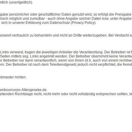
lich (unentgeltlich).
abe persönlicher oder geschäftlicher Daten genutzt wird, so erfolgt die Preisgabe 
chnisch möglich und zumutbar - auch ohne Angabe solcher Daten bzw. unter Angabe
 sich in unserer
Erklärung zum Datenschutz (Privacy Policy)
.
asswort vertraulich zu behandeln und nicht an Dritte weiterzugeben. Bei Verdacht 
 Links verweist, tragen die jeweiligen Anbieter die Verantwortung. Der Betreiber ist f
iten mittels sog. Links angelinkt werden. Der Betreiber übernimmt keine Verantwo
der Betreiber nur dann verantwortlich, wenn von ihnen (d.h. auch von einem rechtswi
n. Der Betreiber ist nach dem Teledienstgesetz jedoch nicht verpflichtet, die fremd
bmaster
richten.
ambourcorps-Altengeseke.de.
ltenden Rechtslage nicht, nicht mehr oder nicht vollständig entsprechen sollten, 