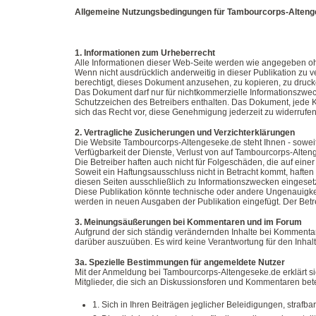
Allgemeine Nutzungsbedingungen für Tambourcorps-Alteng
1. Informationen zum Urheberrecht
Alle Informationen dieser Web-Seite werden wie angegeben ohne 
Wenn nicht ausdrücklich anderweitig in dieser Publikation zu
berechtigt, dieses Dokument anzusehen, zu kopieren, zu druck
Das Dokument darf nur für nichtkommerzielle Informationszwe
Schutzzeichen des Betreibers enthalten. Das Dokument, jede K
sich das Recht vor, diese Genehmigung jederzeit zu widerrufen,
2. Vertragliche Zusicherungen und Verzichterklärungen
Die Website Tambourcorps-Altengeseke.de steht Ihnen - soweit 
Verfügbarkeit der Dienste, Verlust von auf Tambourcorps-Alte
Die Betreiber haften auch nicht für Folgeschäden, die auf ei
Soweit ein Haftungsausschluss nicht in Betracht kommt, haften
diesen Seiten ausschließlich zu Informationszwecken eingeset
Diese Publikation könnte technische oder andere Ungenauigkei
werden in neuen Ausgaben der Publikation eingefügt. Der Bet
3. Meinungsäußerungen bei Kommentaren und im Forum
Aufgrund der sich ständig verändernden Inhalte bei Kommentaren
darüber auszuüben. Es wird keine Verantwortung für den Inhalt
3a. Spezielle Bestimmungen für angemeldete Nutzer
Mit der Anmeldung bei Tambourcorps-Altengeseke.de erklärt s
Mitglieder, die sich an Diskussionsforen und Kommentaren betei
1. Sich in Ihren Beiträgen jeglicher Beleidigungen, strafb